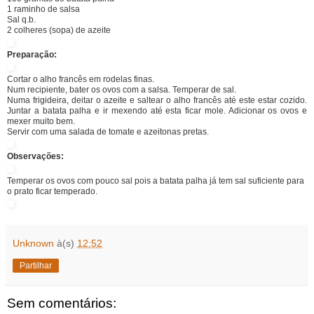
1 raminho de salsa
Sal q.b.
2 colheres (sopa) de azeite
Preparação:
Cortar o alho francês em rodelas finas.
Num recipiente, bater os ovos com a salsa. Temperar de sal.
Numa frigideira, deitar o azeite e saltear o alho francês até este estar cozido.
Juntar a batata palha e ir mexendo até esta ficar mole. Adicionar os ovos e
mexer muito bem.
Servir com uma salada de tomate e azeitonas pretas.
Observações:
Temperar os ovos com pouco sal pois a batata palha já tem sal suficiente para
o prato ficar temperado.
Unknown
à(s)
12:52
Partilhar
Sem comentários: