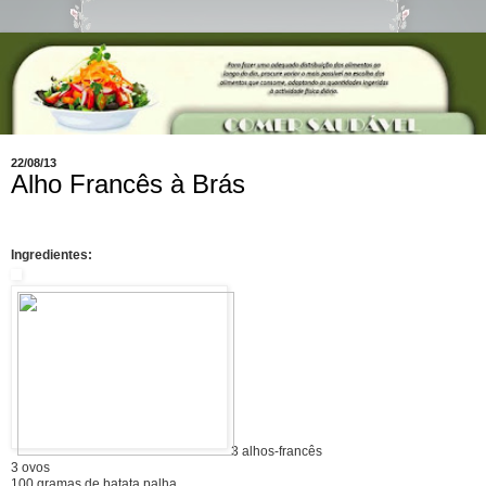
22/08/13
Alho Francês à Brás
Ingredientes:
3 alhos-francês
3 ovos
100 gramas de batata palha