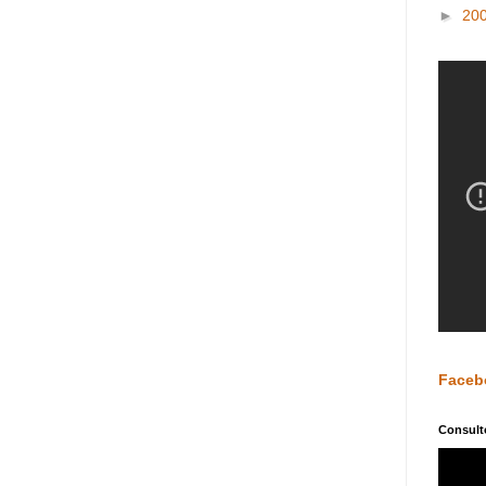
►
20
Faceb
Consultó