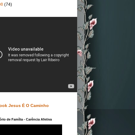
08
(74)
ook Jesus É O Caminho
rio de Família - Carência Afetiva