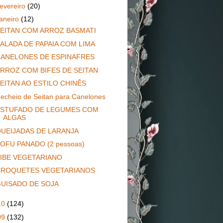
fevereiro
(20)
janeiro
(12)
EITAN COM ARROZ BASMATI
ALADA DE PAPAIA COM LIMA
ANELONES DE ESPINAFRES
RROZ COM BIFES DE SEITAN
EITAN AO ESTILO CHINÊS
echeio de Seitan para Canelones
STUFADO DE LEGUMES COM
ALGAS
UEIJADAS DE LARANJA
OFU PANADO (2 pessoas)
IBE VEGETARIANO
CROQUETES VEGETARIANOS
UISADO DE SOJA
10
(124)
09
(132)