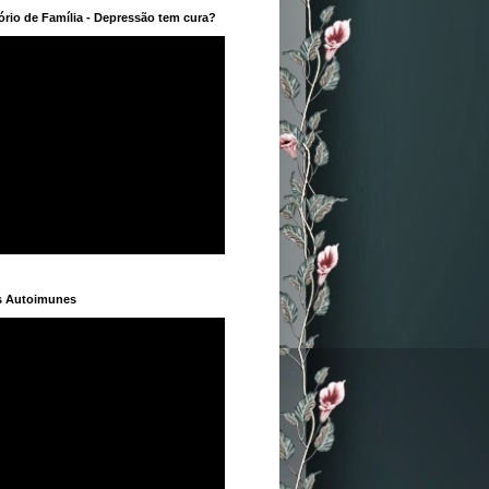
rio de Família - Depressão tem cura?
s Autoimunes