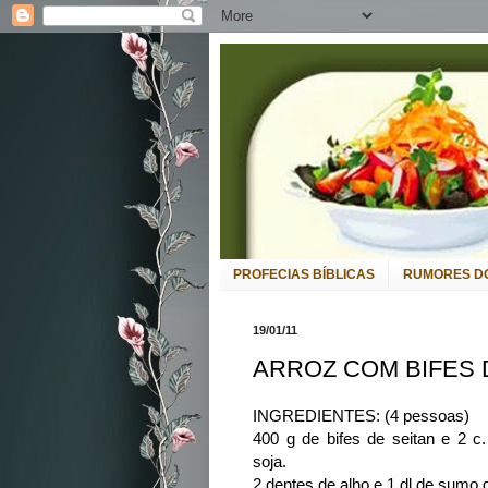
PROFECIAS BÍBLICAS
RUMORES DO
19/01/11
ARROZ COM BIFES 
INGREDIENTES: (4 pessoas)
400 g de bifes de seitan e 2 c.
soja.
2 dentes de alho e 1 dl de sumo 