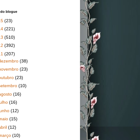
 do blogue
15
(23)
14
(221)
13
(510)
12
(392)
11
(207)
dezembro
(38)
novembro
(23)
outubro
(23)
setembro
(10)
agosto
(16)
julho
(16)
junho
(12)
maio
(15)
abril
(12)
março
(10)