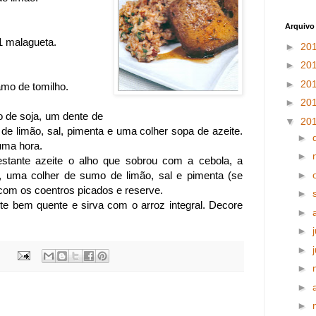
Arquivo
1 malagueta.
►
20
►
20
►
20
amo de tomilho.
►
20
 de soja, um dente de
▼
20
de limão, sal, pimenta e uma colher sopa de azeite.
►
uma hora.
►
 restante azeite o alho que sobrou com a cebola, a
, uma colher de sumo de limão, sal e pimenta (se
►
e com os coentros picados e reserve.
►
eite bem quente e sirva com o arroz integral. Decore
►
►
►
►
►
►