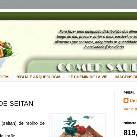
 FIM
BÍBLIA E ARQUEOLOGIA
LE CHEMIN DE LA VIE
IMAGENS B
PERFIL
Un
DE SEITAN
Ver o 
 (seitan) de molho de
Número t
819
de limão.