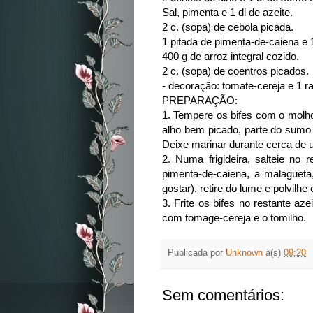
Sal, pimenta e 1 dl de azeite.
2 c. (sopa) de cebola picada.
1 pitada de pimenta-de-caiena e 
400 g de arroz integral cozido.
2 c. (sopa) de coentros picados.
- decoração: tomate-cereja e 1 r
PREPARAÇÃO:
1. Tempere os bifes com o molho
alho bem picado, parte do sumo 
Deixe marinar durante cerca de 
2. Numa frigideira, salteie no
pimenta-de-caiena, a malagueta
gostar). retire do lume e polvilh
3. Frite os bifes no restante az
com tomage-cereja e o tomilho.
Publicada por
Unknown
à(s)
09:20
Sem comentários: