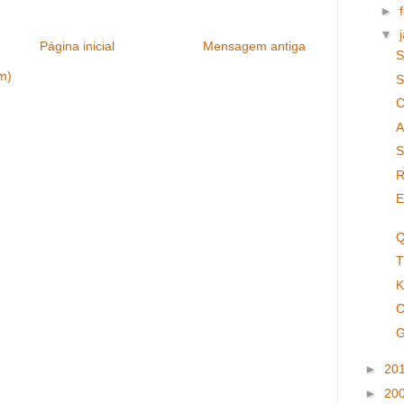
►
▼
Página inicial
Mensagem antiga
S
m)
S
C
A
S
R
E
Q
T
K
G
►
20
►
20