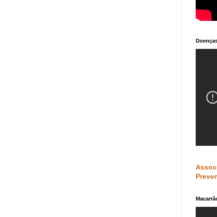
Doenças
Assoc
Preven
Macarrã